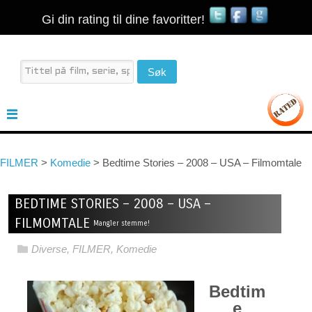
Gi din rating til dine favoritter!
FILMER
>
Komedie
>
Bedtime Stories – 2008 – USA – Filmomtale
BEDTIME STORIES – 2008 – USA –
FILMOMTALE
Mangler stemme!
Diverse
,
FILMER
,
Komedie
Bedtim
e