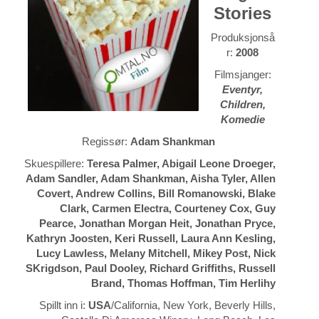
Stories
Produksjonså
r:
2008
Filmsjanger:
Eventyr,
Children,
Komedie
Regissør:
Adam Shankman
Skuespillere:
Teresa Palmer, Abigail Leone Droeger,
Adam Sandler, Adam Shankman, Aisha Tyler, Allen
Covert, Andrew Collins, Bill Romanowski, Blake
Clark, Carmen Electra, Courteney Cox, Guy
Pearce, Jonathan Morgan Heit, Jonathan Pryce,
Kathryn Joosten, Keri Russell, Laura Ann Kesling,
Lucy Lawless, Melany Mitchell, Mikey Post, Nick
SKrigdson, Paul Dooley, Richard Griffiths, Russell
Brand, Thomas Hoffman, Tim Herlihy
Spillt inn i:
USA
/California, New York, Beverly Hills,