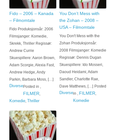
Fido – 2006 – Kanada
You Don’t Mess with
– Filmomtale
the Zohan – 2008 –
USA – Filmomtale
Fido Produksjonsår: 2006
You Don't Mess with the
Filmsjanger: Komedie,
Zohan Produksjonsår:
Skrekk, Thriller Regissør:
2008 Filmsjanger: Komedie
Andrew Currie
Regissør: Dennis Dugan
Skuespillere: Aaron Brown,
Skuespillere: Ido Mosseri,
Adam Scorgie, Alexia Fast,
Daoud Heidami, Adam
Andrew Hedge, Andy
Sandler, Charlotte Rae,
Parkin, Barbara Moss, […]
Diverse
Dave Matthews, […]
Posted
Posted in
,
Diverse
FILMER
FILMER
in
,
,
,
Komedie
Komedie
Thriller
,