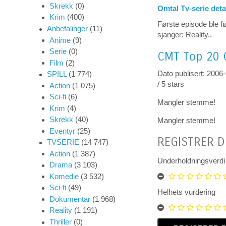
Skrekk
(0)
Omtal Tv-serie deta
Krim
(400)
Første episode ble fø
Anbefalinger
(11)
sjanger: Reality..
Anime
(9)
Serie
(0)
CMT Top 20
Film
(2)
Dato publisert: 2006
SPILL
(1 774)
/
5
stars
Action
(1 075)
Sci-fi
(6)
Mangler stemme!
Krim
(4)
Skrekk
(40)
Mangler stemme!
Eventyr
(25)
REGISTRER D
TVSERIE
(14 747)
Action
(1 387)
Underholdningsverdi
Drama
(3 103)
Komedie
(3 532)
Sci-fi
(49)
Helhets vurdering
Dokumentar
(1 968)
Reality
(1 191)
Thriller
(0)