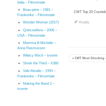
Italia – Filmomtale
Beau-père – 1981 –
CMT Top 20 Countdo
Frankerike – Filmomtale
Reality
Wonder Woman (2017)
Quinceañera – 2006 –
USA – Filmomtale
Mamma til Michelle –
Anna Rasmussen
Włatcy Móch – tvserie
« CMT Most Shocking –
Shrek the Third – X360
Vale Abraão – 1993 –
Frankerike – Filmomtale
Making the Band 2 –
tvserie