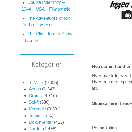
Double Indemnity –
1944 – USA – Filmomtale
The Adventures of Rin
Tin Tin – tvserie
The Clive James Show
– tvserie
Kategorier
Hva serien handler
Hver uke teller ver
Hver to-timers episod
FILMER
(9 435)
før.
Action
(1 343)
Drama
(4 716)
Sci-fi
(680)
Skuespillere:
Lance
Komedie
(3 331)
Tegnefilm
(0)
Dokumentar
(413)
PoengRating
Thriller
(1 498)