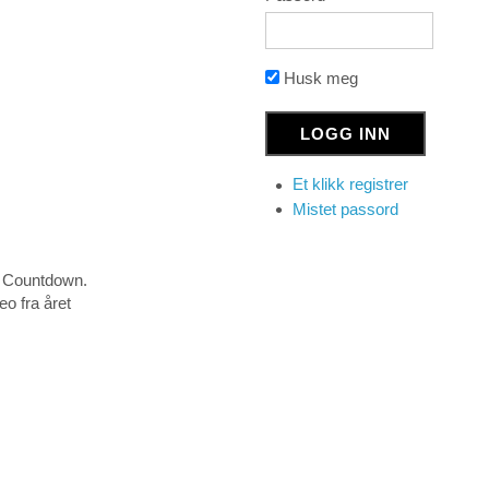
Husk meg
Et klikk registrer
Mistet passord
y Countdown.
eo fra året