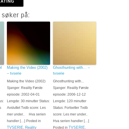
 søker på:
l
Making the Video (2002)
Ghosthunting with… –
– tvserie
tvserie
Making the Video (2002)
Ghosthunting with...
Sjanger: Reality Første
Sjanger: Reality Første
episode: 2002-04-01
episode: 2006-12-12
us:
Lengde: 30 minutter Status:
Lengde: 120 minutter
s
Avsluttet Tvdb score: Les
Status: Fortsetter Tvdb
mer under.. Hva serien
score: Les mer under..
handler […]
Posted in
Hva serien handler […]
TVSERIE
Reality
TVSERIE
,
Posted in
,