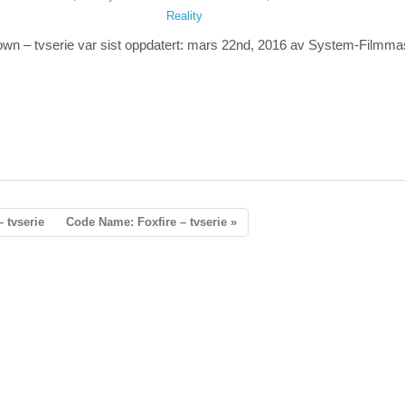
Reality
wn – tvserie
var sist oppdatert:
mars 22nd, 2016
av System-
Filmma
 tvserie
Code Name: Foxfire – tvserie »