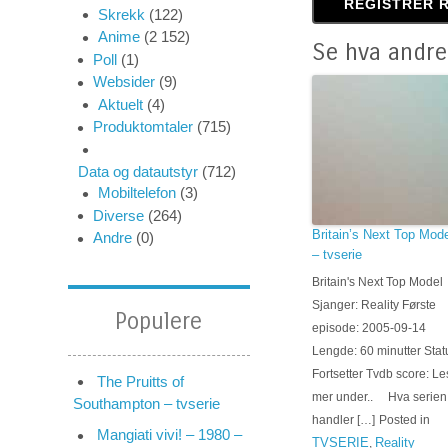
Skrekk
(122)
Anime
(2 152)
Se hva andre
Poll
(1)
Websider
(9)
Aktuelt
(4)
Produktomtaler
(715)
Data og datautstyr
(712)
Mobiltelefon
(3)
Diverse
(264)
Britain’s Next Top Mode
Andre
(0)
– tvserie
Britain's Next Top Model
Sjanger: Reality Første
Populere
episode: 2005-09-14
Lengde: 60 minutter Stat
Fortsetter Tvdb score: Le
The Pruitts of
mer under.. Hva serien
Southampton – tvserie
handler […]
Posted in
Mangiati vivi! – 1980 –
TVSERIE
Reality
,