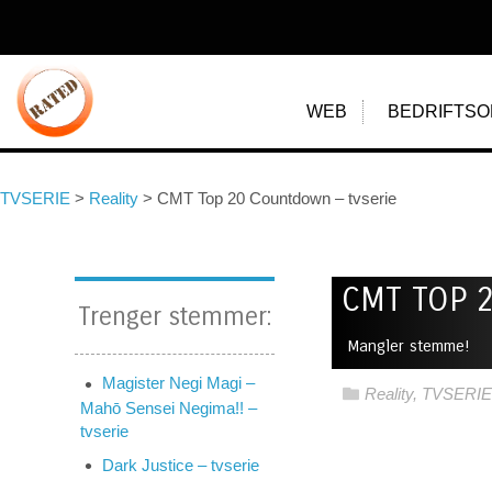
WEB
BEDRIFTSO
TVSERIE
>
Reality
>
CMT Top 20 Countdown – tvserie
CMT TOP 
Trenger stemmer:
Mangler stemme!
Magister Negi Magi –
Reality
,
TVSERIE
Mahō Sensei Negima!! –
tvserie
Dark Justice – tvserie