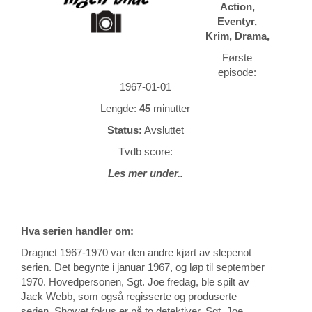
Action,
Eventyr,
Krim, Drama,
Første
episode:
1967-01-01
Lengde:
45
minutter
Status:
Avsluttet
Tvdb score:
Les mer under..
Hva serien handler om:
Dragnet 1967-1970 var den andre kjørt av slepenot
serien. Det begynte i januar 1967, og løp til september
1970. Hovedpersonen, Sgt. Joe fredag, ble spilt av
Jack Webb, som også regisserte og produserte
serien. Showet fokus er på to detektiver, Sgt. Joe