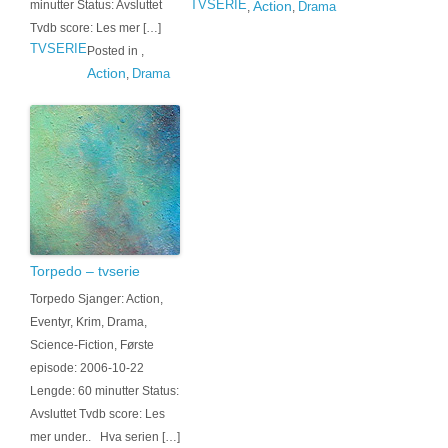
TVSERIE
minutter Status: Avsluttet
Action
Drama
,
,
Tvdb score: Les mer […]
TVSERIE
Posted in
,
Action
Drama
,
Torpedo – tvserie
Torpedo Sjanger: Action,
Eventyr, Krim, Drama,
Science-Fiction, Første
episode: 2006-10-22
Lengde: 60 minutter Status:
Avsluttet Tvdb score: Les
mer under.. Hva serien […]