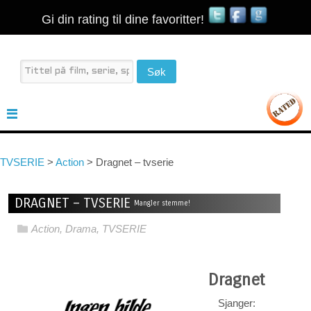
Gi din rating til dine favoritter!
TVSERIE
>
Action
>
Dragnet – tvserie
DRAGNET – TVSERIE
Mangler stemme!
Action
,
Drama
,
TVSERIE
Dragnet
Sjanger: