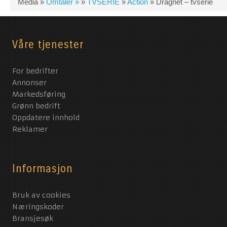
Media »
Omtaler »
»
TVSERIE
»
Action
»
Dragnet – tvserie
Våre tjenester
For bedrifter
Annonser
Markedsføring
Grønn bedrift
Oppdatere innhold
Reklamer
Informasjon
Bruk av cookies
Næringskoder
Bransjesøk