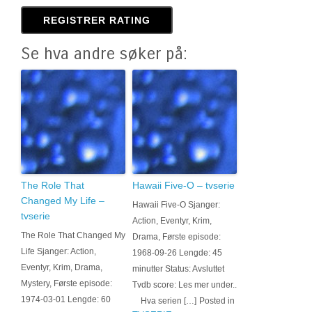
Se hva andre søker på:
The Role That
Hawaii Five-O – tvserie
Changed My Life –
Hawaii Five-O Sjanger:
tvserie
Action, Eventyr, Krim,
The Role That Changed My
Drama, Første episode:
Life Sjanger: Action,
1968-09-26 Lengde: 45
Eventyr, Krim, Drama,
minutter Status: Avsluttet
Mystery, Første episode:
Tvdb score: Les mer under..
1974-03-01 Lengde: 60
Hva serien […]
Posted in