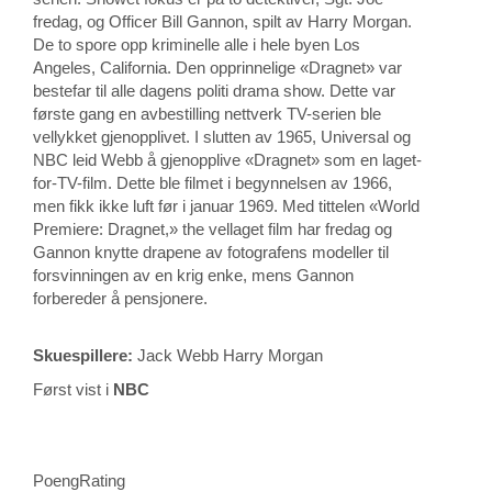
fredag, og Officer Bill Gannon, spilt av Harry Morgan.
De to spore opp kriminelle alle i hele byen Los
Angeles, California. Den opprinnelige «Dragnet» var
bestefar til alle dagens politi drama show. Dette var
første gang en avbestilling nettverk TV-serien ble
vellykket gjenopplivet. I slutten av 1965, Universal og
NBC leid Webb å gjenopplive «Dragnet» som en laget-
for-TV-film. Dette ble filmet i begynnelsen av 1966,
men fikk ikke luft før i januar 1969. Med tittelen «World
Premiere: Dragnet,» the vellaget film har fredag ​​og
Gannon knytte drapene av fotografens modeller til
forsvinningen av en krig enke, mens Gannon
forbereder å pensjonere.
Skuespillere:
Jack Webb Harry Morgan
Først vist i
NBC
PoengRating