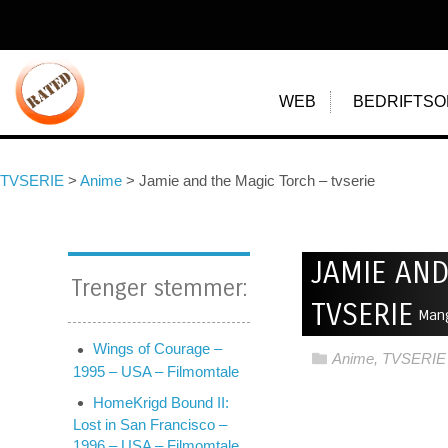
WEB
BEDRIFTSO
TVSERIE
>
Anime
>
Jamie and the Magic Torch – tvserie
JAMIE AND
Trenger stemmer:
TVSERIE
Mang
Wings of Courage –
Anime
,
TVSERIE
1995 – USA – Filmomtale
HomeKrigd Bound II:
Lost in San Francisco –
1996 – USA – Filmomtale