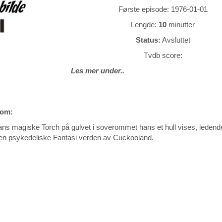
Første episode: 1976-01-01
Lengde:
10
minutter
Status:
Avsluttet
Tvdb score:
Les mer under..
 om:
ns magiske Torch på gulvet i soverommet hans et hull vises, leden
den psykedeliske Fantasi verden av Cuckooland.