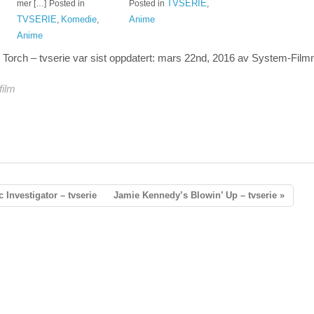
TVSERIE
mer […]
Posted in
Posted in
,
TVSERIE
Komedie
Anime
,
,
Anime
Torch – tvserie
var sist oppdatert:
mars 22nd, 2016
av System-
Film
film
 Investigator – tvserie
Jamie Kennedy’s Blowin’ Up – tvserie »