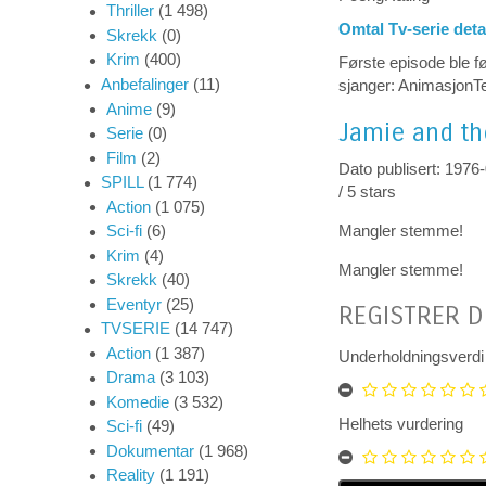
Thriller
(1 498)
Omtal Tv-serie deta
Skrekk
(0)
Krim
(400)
Første episode ble fø
Anbefalinger
(11)
sjanger: AnimasjonTe
Anime
(9)
Jamie and th
Serie
(0)
Film
(2)
Dato publisert: 1976
SPILL
(1 774)
/
5
stars
Action
(1 075)
Mangler stemme!
Sci-fi
(6)
Krim
(4)
Mangler stemme!
Skrekk
(40)
Eventyr
(25)
REGISTRER D
TVSERIE
(14 747)
Action
(1 387)
Underholdningsverdi
Drama
(3 103)
Komedie
(3 532)
Helhets vurdering
Sci-fi
(49)
Dokumentar
(1 968)
Reality
(1 191)