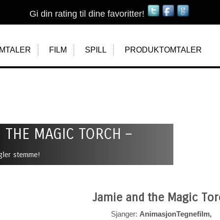
Gi din rating til dine favoritter!
MTALER
FILM
SPILL
PRODUKTOMTALER
 THE MAGIC TORCH –
ler stemme!
Jamie and the Magic Tor
Sjanger:
AnimasjonTegnefilm,