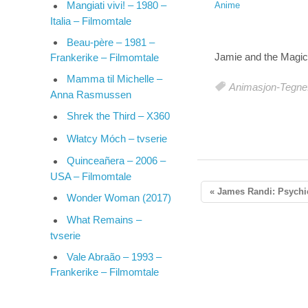
Mangiati vivi! – 1980 –
Anime
Italia – Filmomtale
Beau-père – 1981 –
Jamie and the Magic 
Frankerike – Filmomtale
Mamma til Michelle –
Animasjon-Tegne
Anna Rasmussen
Shrek the Third – X360
Włatcy Móch – tvserie
Quinceañera – 2006 –
USA – Filmomtale
« James Randi: Psychic
Wonder Woman (2017)
What Remains –
tvserie
Vale Abraão – 1993 –
Frankerike – Filmomtale