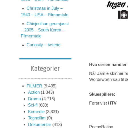
Christmas in July –
1940 – USA – Filmomtale
Chinjeolhan geumjassi
– 2005 – South Korea –
Filmomtale
Curiosity – tvserie
Hva serien handler
Kategorier
Når Jamie skinner ha
Wordsworth sau til 
FILMER
(9 435)
Action
(1 343)
Skuespillere:
Drama
(4 716)
Først vist i
ITV
Sci-fi
(680)
Komedie
(3 331)
Tegnefilm
(0)
Dokumentar
(413)
PoengRating