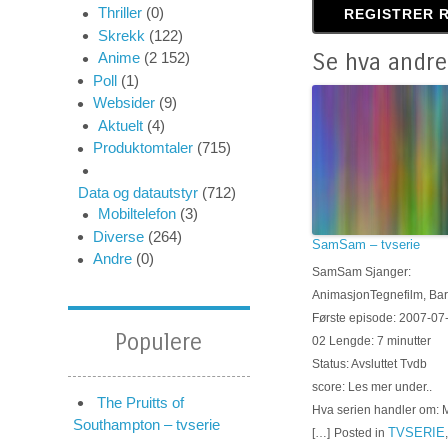
Thriller
(0)
Skrekk
(122)
Se hva andre
Anime
(2 152)
Poll
(1)
Websider
(9)
Aktuelt
(4)
Produktomtaler
(715)
Data og datautstyr
(712)
Mobiltelefon
(3)
Diverse
(264)
SamSam – tvserie
Andre
(0)
SamSam Sjanger:
AnimasjonTegnefilm, Bar
Første episode: 2007-07
Populere
02 Lengde: 7 minutter
Status: Avsluttet Tvdb
score: Les mer under..
The Pruitts of
Hva serien handler om: 
Southampton – tvserie
TVSERIE
[…]
Posted in
,