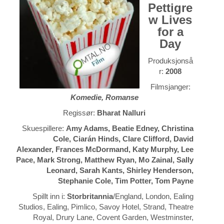
Pettigre
w Lives
for a
Day
Produksjonså
r:
2008
Filmsjanger:
Komedie, Romanse
Regissør:
Bharat Nalluri
Skuespillere:
Amy Adams, Beatie Edney, Christina
Cole, Ciarán Hinds, Clare Clifford, David
Alexander, Frances McDormand, Katy Murphy, Lee
Pace, Mark Strong, Matthew Ryan, Mo Zainal, Sally
Leonard, Sarah Kants, Shirley Henderson,
Stephanie Cole, Tim Potter, Tom Payne
Spillt inn i:
Storbritannia
/England, London, Ealing
Studios, Ealing, Pimlico, Savoy Hotel, Strand, Theatre
Royal, Drury Lane, Covent Garden, Westminster,