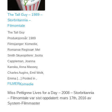
The Tall Guy – 1989 –
Storbritannia –
Filmomtale
The Tall Guy
Produksjonsår: 1989
Filmsjanger: Komedie,
Romanse Regissør: Mel
Smith Skuespillere: Joolia
Cappleman, Joanna
Kanska, Anna Massey,
Charles Augins, Emil Wolk,
Emma […]
Posted in
,
FILMER
Komedie
Miss Pettigrew Lives for a Day – 2008 – Storbritannia
– Filmomtale
var sist oppdatert:
mars 17th, 2016
av
System-
Filmmaster