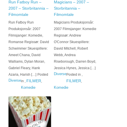
Run Fatboy Run –
Magicians – 2007 –
2007 – Storbritannia –
Storbritannia –
Filmomtale
Filmomtale
Run Fatboy Run
Magicians Produksjonsår:
Produksjonsår: 2007
2007 Filmsjanger: Komedie
Filmsjanger: Komedie,
Regissør: Andrew
Romanse Regissør: David
O'Connor Skuespillere:
Schwimmer Skuespillere:
David Mitchell, Robert
Ameet Chana, David
Webb, Andrea
Walliams, Dylan Moran,
Riseborough, Darren Boyd,
Gabriel Fleary, Hank
Jessica Hynes, Jessica […]
Diverse
Azaria, Harish […]
Posted
Posted in
,
Diverse
FILMER
FILMER
in
,
,
,
Komedie
Komedie