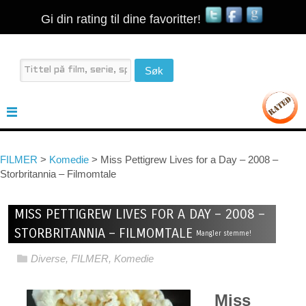
Gi din rating til dine favoritter!
FILMER
>
Komedie
>
Miss Pettigrew Lives for a Day – 2008 –
Storbritannia – Filmomtale
MISS PETTIGREW LIVES FOR A DAY – 2008 –
STORBRITANNIA – FILMOMTALE
Mangler stemme!
Diverse
,
FILMER
,
Komedie
Miss