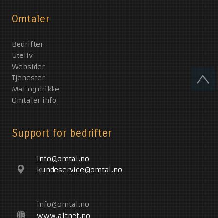
Omtaler
Bedrifter
Uteliv
Websider
Tjenester
Mat og drikke
Omtaler info
Support for bedrifter
info@omtal.no
kundeservice@omtal.no
info@omtal.no
www.altnet.no