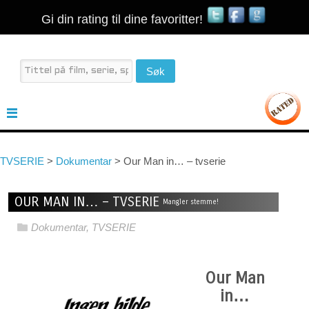
Gi din rating til dine favoritter!
TVSERIE
>
Dokumentar
>
Our Man in… – tvserie
OUR MAN IN… – TVSERIE
Mangler stemme!
Dokumentar
,
TVSERIE
Our Man
in…