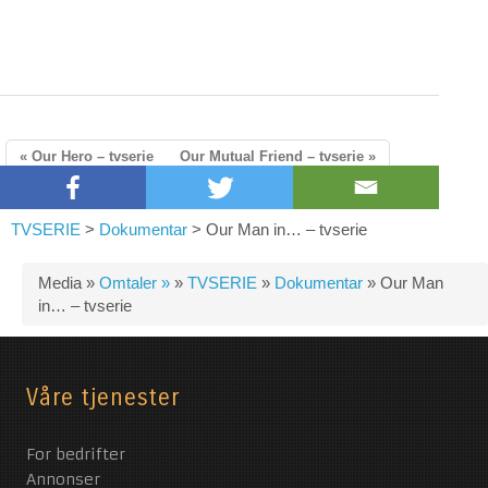
« Our Hero – tvserie
Our Mutual Friend – tvserie »
TVSERIE
>
Dokumentar
>
Our Man in… – tvserie
Media »
Omtaler »
»
TVSERIE
»
Dokumentar
»
Our Man
in… – tvserie
Våre tjenester
For bedrifter
Annonser