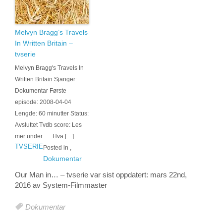
Melvyn Bragg’s Travels
In Written Britain –
tvserie
Melvyn Bragg's Travels In
Written Britain Sjanger:
Dokumentar Første
episode: 2008-04-04
Lengde: 60 minutter Status:
Avsluttet Tvdb score: Les
mer under.. Hva […]
TVSERIE
Posted in
,
Dokumentar
Our Man in… – tvserie
var sist oppdatert:
mars 22nd,
2016
av System-
Filmmaster
Dokumentar