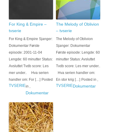
For King & Empire –
The Melody of Oblivion
tvserie
– tvserie
For King & Empire Sjanger:
The Melody of Oblivion
Dokumentar Første
Sjanger: Dokumentar
episode: 2001-11-04
Første episode: Lengde: 60
Lengde: 60 minutter Status:
minutter Status: Avsluttet
Avsluttet Tvdb score: Les
Tvdb score: Les mer under..
mer under.. Hva serien
Hva serien handler om:
handler om: For […]
Posted
En stor krig […]
Posted in
,
TVSERIE
TVSERIE
Dokumentar
in
,
Dokumentar