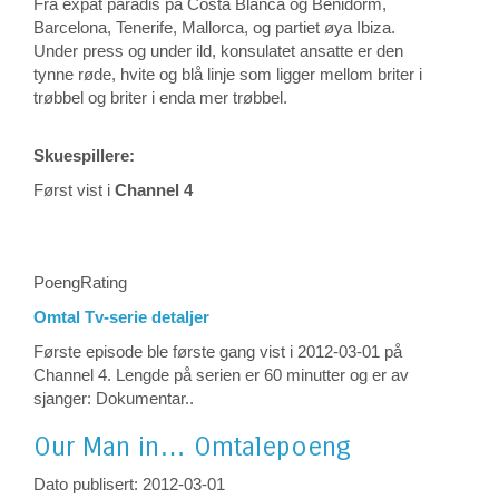
Fra expat paradis på Costa Blanca og Benidorm,
Barcelona, ​​Tenerife, Mallorca, og partiet øya Ibiza.
Under press og under ild, konsulatet ansatte er den
tynne røde, hvite og blå linje som ligger mellom briter i
trøbbel og briter i enda mer trøbbel.
Skuespillere:
Først vist i
Channel 4
PoengRating
Omtal Tv-serie detaljer
Første episode ble første gang vist i 2012-03-01 på
Channel 4. Lengde på serien er 60 minutter og er av
sjanger: Dokumentar..
Our Man in…
Omtalepoeng
Dato publisert: 2012-03-01