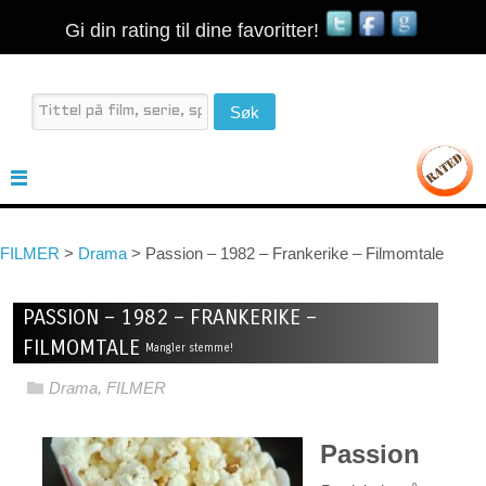
Gi din rating til dine favoritter!
FILMER
>
Drama
>
Passion – 1982 – Frankerike – Filmomtale
PASSION – 1982 – FRANKERIKE –
FILMOMTALE
Mangler stemme!
Drama
,
FILMER
Passion