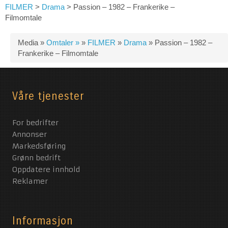
FILMER
>
Drama
>
Passion – 1982 – Frankerike –
Filmomtale
Media »
Omtaler »
»
FILMER
»
Drama
»
Passion – 1982 –
Frankerike – Filmomtale
Våre tjenester
For bedrifter
Annonser
Markedsføring
Grønn bedrift
Oppdatere innhold
Reklamer
Informasjon