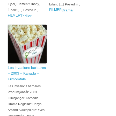
Cyler, Clement Sibony,
Erland […]
Posted in
,
FILMER
Drama
Élodie […]
Posted in
,
FILMER
Thriller
Les invasions barbares
– 2003 – Kanada –
Filmomtale
Les invasions barbares
Produksjonsår: 2003
Filmsjanger: Komedie,
Drama Regissør: Denys
Arcand Skuespillere: Yves
Desgagnés, Denis