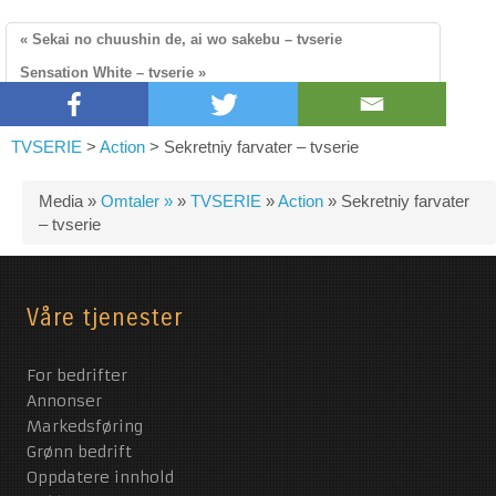
« Sekai no chuushin de, ai wo sakebu – tvserie
Sensation White – tvserie »
TVSERIE
>
Action
>
Sekretniy farvater – tvserie
Media »
Omtaler »
»
TVSERIE
»
Action
»
Sekretniy farvater
– tvserie
Våre tjenester
For bedrifter
Annonser
Markedsføring
Grønn bedrift
Oppdatere innhold