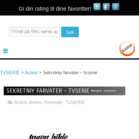
Gi din rating til dine favoritter!
TVSERIE
>
Action
>
Sekretniy farvater – tvserie
SEKRETNIY FARVATER – TVSERIE
Mangler stemme!
Action
,
Anime
,
Komedie
,
TVSERIE