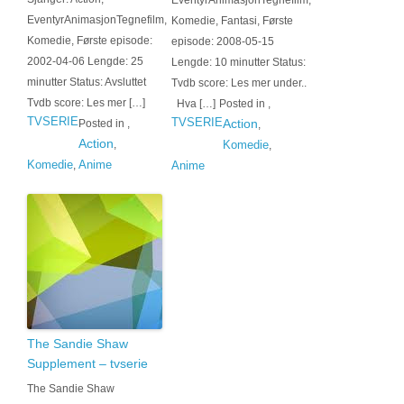
EventyrAnimasjonTegnefilm,
EventyrAnimasjonTegnefilm,
Komedie, Fantasi, Første
Komedie, Første episode:
episode: 2008-05-15
2002-04-06 Lengde: 25
Lengde: 10 minutter Status:
minutter Status: Avsluttet
Tvdb score: Les mer under..
Tvdb score: Les mer […]
Hva […]
Posted in
,
TVSERIE
TVSERIE
Action
Posted in
,
,
Action
,
Komedie
,
Komedie
Anime
,
Anime
The Sandie Shaw
Supplement – tvserie
The Sandie Shaw