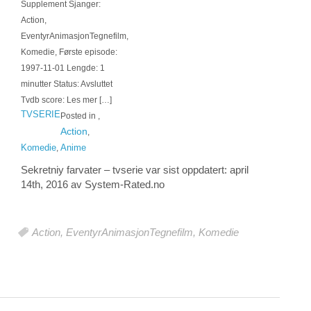
Supplement Sjanger:
Action,
EventyrAnimasjonTegnefilm,
Komedie, Første episode:
1997-11-01 Lengde: 1
minutter Status: Avsluttet
Tvdb score: Les mer […]
TVSERIE
Posted in
,
Action
,
Komedie
Anime
,
Sekretniy farvater – tvserie
var sist oppdatert:
april
14th, 2016
av System-
Rated.no
Action
,
EventyrAnimasjonTegnefilm
,
Komedie