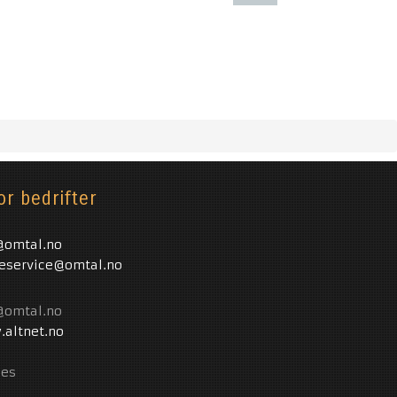
or bedrifter
@omtal.no
eservice@omtal.no
@omtal.no
altnet.no
ies