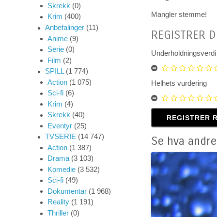
Skrekk
(0)
Mangler stemme!
Krim
(400)
Anbefalinger
(11)
REGISTRER D
Anime
(9)
Serie
(0)
Underholdningsverdi
Film
(2)
SPILL
(1 774)
Action
(1 075)
Helhets vurdering
Sci-fi
(6)
Krim
(4)
Skrekk
(40)
Eventyr
(25)
TVSERIE
(14 747)
Se hva andre
Action
(1 387)
Drama
(3 103)
Komedie
(3 532)
Sci-fi
(49)
Dokumentar
(1 968)
Reality
(1 191)
Thriller
(0)