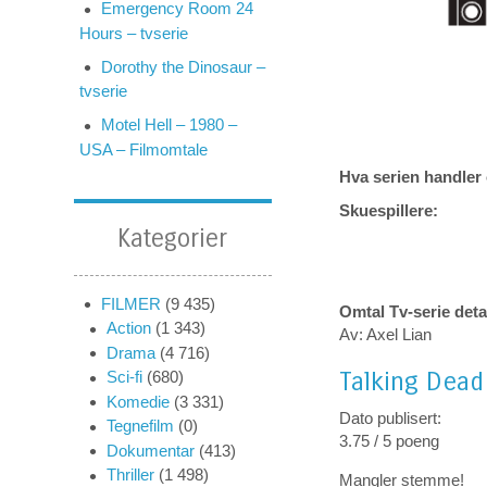
Emergency Room 24
Hours – tvserie
Dorothy the Dinosaur –
tvserie
Motel Hell – 1980 –
USA – Filmomtale
Hva serien handler
Skuespillere:
Kategorier
FILMER
(9 435)
Omtal Tv-serie deta
Action
(1 343)
Av: Axel Lian
Drama
(4 716)
Talking Dead
Sci-fi
(680)
Komedie
(3 331)
Dato publisert:
Tegnefilm
(0)
3.75 / 5 poeng
Dokumentar
(413)
Thriller
(1 498)
Mangler stemme!