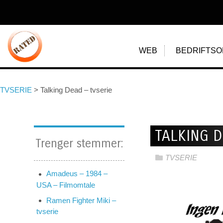
WEB
BEDRIFTSO
TVSERIE
>
Talking Dead – tvserie
TALKING D
Trenger stemmer:
TVSERIE
Amadeus – 1984 –
USA – Filmomtale
Ramen Fighter Miki –
tvserie