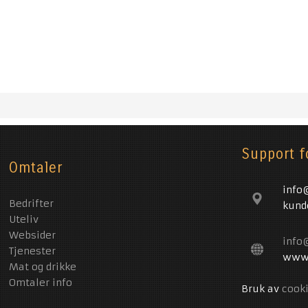
Support f
Omtaler
info
Bedrifter
kund
Uteliv
Websider
info
Tjenester
www.
Mat og drikke
Omtaler info
Bruk av
cook