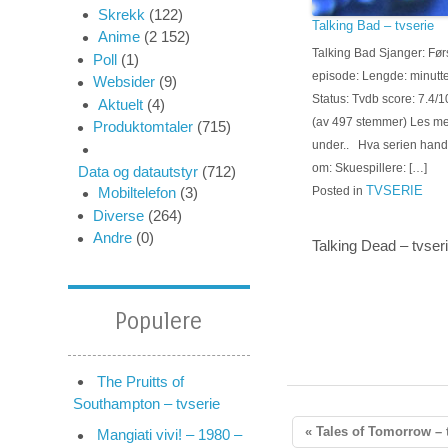
Skrekk
(122)
Talking Bad – tvserie
Anime
(2 152)
Talking Bad Sjanger: Før
Poll
(1)
episode: Lengde: minutt
Websider
(9)
Status: Tvdb score: 7.4/1
Aktuelt
(4)
(av 497 stemmer) Les me
Produktomtaler
(715)
under.. Hva serien hand
om: Skuespillere: […]
Data og datautstyr
(712)
TVSERIE
Posted in
Mobiltelefon
(3)
Diverse
(264)
Andre
(0)
Talking Dead – tvser
Populere
The Pruitts of
Southampton – tvserie
« Tales of Tomorrow – 
Mangiati vivi! – 1980 –