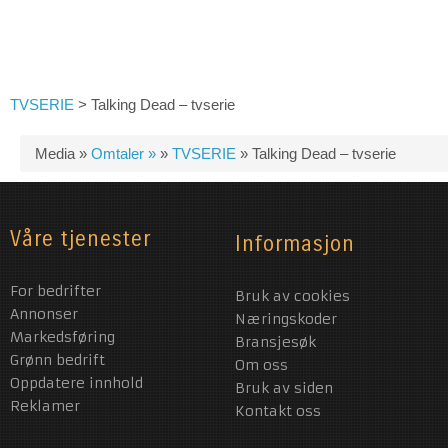
TVSERIE
>
Talking Dead – tvserie
Media »
Omtaler »
»
TVSERIE
»
Talking Dead – tvserie
Våre tjenester
Informasjon
For bedrifter
Bruk av cookies
Annonser
Næringskoder
Markedsføring
Bransjesøk
Grønn bedrift
Om oss
Oppdatere innhold
Bruk av siden
Reklamer
Kontakt oss