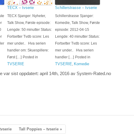
TECX – tvserie
Schillerstrasse – tvserie
ste
TECX Sjanger: Nyheter,
Schillerstrasse Sjanger:
er
Talk Show, Første episode:
Komedie, Talk Show, Første
0
Lengde: 50 minutter Status:
episode: 2012-04-15
r
Fortsetter Tvdb score: Les
Lengde: 40 minutter Status:
ler
mer under.. Hva serien
Fortsetter Tvdb score: Les
handler om: Skuespillere:
mer under.. Hva serien
Først […]
Posted in
handler […]
Posted in
TVSERIE
TVSERIE
Komedie
,
ie
var sist oppdatert:
april 14th, 2016
av System-
Rated.no
tvserie
Tall Poppies – tvserie »