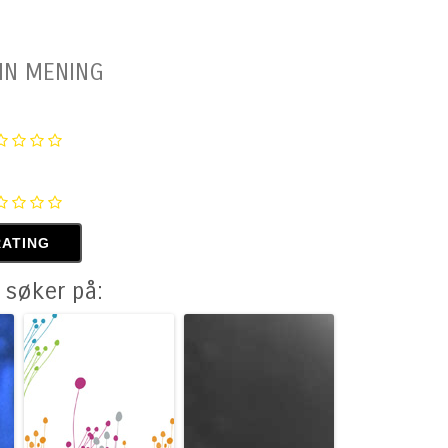
IN MENING
 søker på: