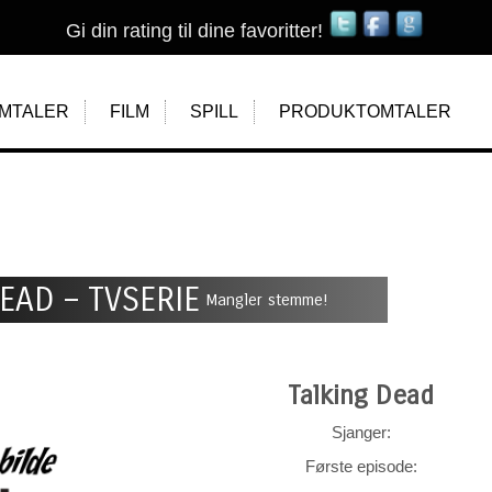
Gi din rating til dine favoritter!
MTALER
FILM
SPILL
PRODUKTOMTALER
EAD – TVSERIE
Mangler stemme!
Talking Dead
Sjanger:
Første episode: