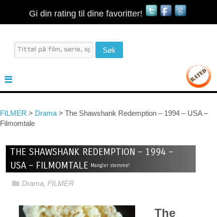
Gi din rating til dine favoritter!
FILMER
>
Drama
>
The Shawshank Redemption – 1994 – USA –
Filmomtale
THE SHAWSHANK REDEMPTION – 1994 –
USA – FILMOMTALE
Mangler stemme!
Drama
,
FILMER
The