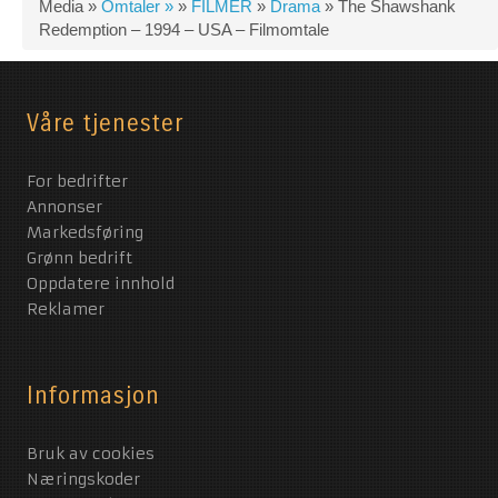
Media »
Omtaler »
»
FILMER
»
Drama
»
The Shawshank
Redemption – 1994 – USA – Filmomtale
Våre tjenester
For bedrifter
Annonser
Markedsføring
Grønn bedrift
Oppdatere innhold
Reklamer
Informasjon
Bruk av cookies
Næringskoder