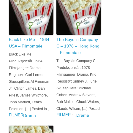
Black Like Me – 1964 –
The Boys in Company
USA – Filmomtale
C – 1978 – Hong Kong
– Filmomtale
Black Like Me
The Boys in Company C
Produksjonsår: 1964
Produksjonsår: 1978
Filmsjanger: Drama
Filmsjanger: Drama, Krig
Regissør: Carl Lerner
Regissør: Sidney J. Furie
Skuespillere: Al Freeman
Skuespillere: Michael
Jr., Clifton James, Dan
Cohen, Andrew Stevens,
Priest, James Whitmore,
Bob Mallett, Chuck Waters,
John Marriott, Lenka
Claude Wilson, […]
Posted
Peterson, […]
Posted in
,
FILMER
FILMER
Drama
Drama
in
,