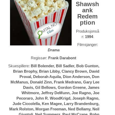
Shawsh
ank
Redem
ption
Produksjonså
r:
1994
Filmsjanger:
Drama
Regissør:
Frank Darabont
Skuespillere:
Bill Bolender, Bill Sadler, Bob Gunton,
Brian Brophy, Brian Libby, Clancy Brown, David
Proval, Deborah Aquila, Dion Anderson, Don
McManus, Donald Zinn, Frank Medrano, Gary Lee
Davis, Gil Bellows, Gordon Greene, James
Whitmore, Jeffrey DeMunn, Joe Ragno, Joe
Pecoraro, John R. WoodKrigd, Joseph Ragno,
Jude Ciccolella, Ken Magee, Larry Brandenburg,
Mark Rolston, Morgan Freeman, Ned Bellamy, Neil
Giuntoli, Neil Summers, Paul McCrane, Rohn