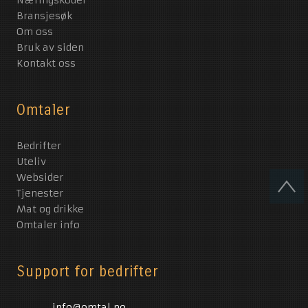
Næringskoder
Bransjesøk
Om oss
Bruk av siden
Kontakt oss
Omtaler
Bedrifter
Uteliv
Websider
Tjenester
Mat og drikke
Omtaler info
Support for bedrifter
info@omtal.no