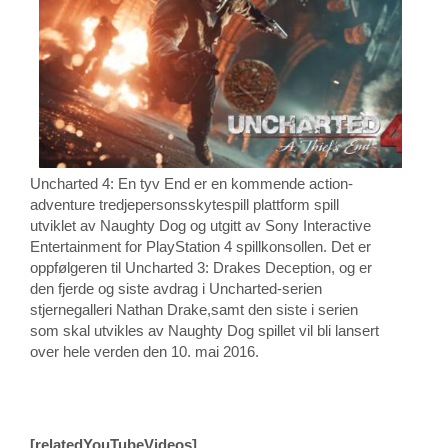
Uncharted 4: En tyv End er en kommende action-
adventure tredjepersonsskytespill plattform spill
utviklet av Naughty Dog og utgitt av Sony Interactive
Entertainment for PlayStation 4 spillkonsollen. Det er
oppfølgeren til Uncharted 3: Drakes Deception, og er
den fjerde og siste avdrag i Uncharted-serien
stjernegalleri Nathan Drake,samt den siste i serien
som skal utvikles av Naughty Dog spillet vil bli lansert
over hele verden den 10. mai 2016.
[relatedYouTubeVideos]