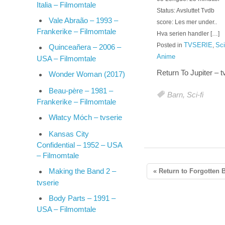
Italia – Filmomtale
Status: Avsluttet Tvdb
Vale Abraão – 1993 –
score: Les mer under..
Frankerike – Filmomtale
Hva serien handler […]
TVSERIE
Sci
Posted in
,
Quinceañera – 2006 –
Anime
USA – Filmomtale
Return To Jupiter – t
Wonder Woman (2017)
Beau-père – 1981 –
Barn
,
Sci-fi
Frankerike – Filmomtale
Włatcy Móch – tvserie
Kansas City
Confidential – 1952 – USA
– Filmomtale
Making the Band 2 –
« Return to Forgotten B
tvserie
Body Parts – 1991 –
USA – Filmomtale