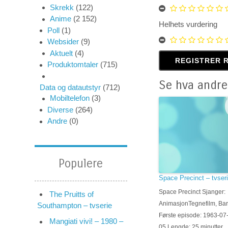
Skrekk
(122)
Anime
(2 152)
Helhets vurdering
Poll
(1)
Websider
(9)
Aktuelt
(4)
Produktomtaler
(715)
Se hva andre
Data og datautstyr
(712)
Mobiltelefon
(3)
Diverse
(264)
Andre
(0)
Populere
Space Precinct – tvser
Space Precinct Sjanger:
The Pruitts of
AnimasjonTegnefilm, Bar
Southampton – tvserie
Første episode: 1963-07
Mangiati vivi! – 1980 –
05 Lengde: 25 minutter