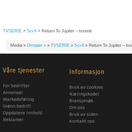
TVSERIE
>
Sci-fi
>
Return To Jupiter – tvserie
Media »
Omtaler »
»
TVSERIE
»
Sci-fi
»
Return To Jupiter – tvs
Våre tjenester
Informasjon
For bedrifter
Bruk av cookies
Annonser
Næringskoder
Markedsføring
Bransjesøk
Grønn bedrift
Om oss
Oppdatere innhold
Bruk av siden
Reklamer
Kontakt oss