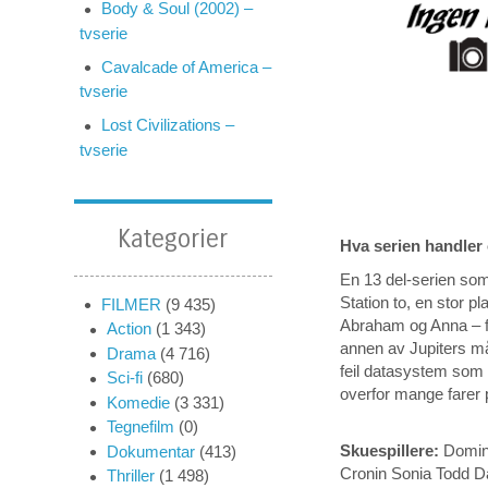
Body & Soul (2002) –
tvserie
Cavalcade of America –
tvserie
Lost Civilizations –
tvserie
Kategorier
Hva serien handler
En 13 del-serien som 
Station to, en stor 
FILMER
(9 435)
Abraham og Anna – fo
Action
(1 343)
annen av Jupiters må
Drama
(4 716)
feil datasystem som h
Sci-fi
(680)
overfor mange farer
Komedie
(3 331)
Tegnefilm
(0)
Skuespillere:
Domin
Dokumentar
(413)
Cronin Sonia Todd D
Thriller
(1 498)