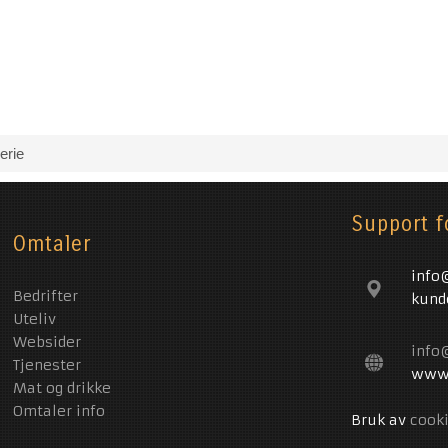
erie
Support f
Omtaler
info
Bedrifter
kund
Uteliv
Websider
info
Tjenester
www.
Mat og drikke
Omtaler info
Bruk av
cook