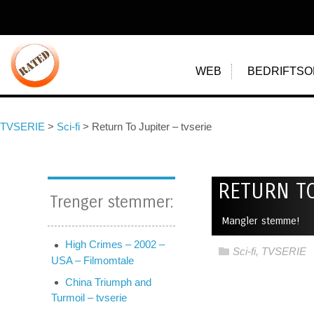
WEB
BEDRIFTSO
TVSERIE
>
Sci-fi
>
Return To Jupiter – tvserie
RETURN TO
Trenger stemmer:
Mangler stemme!
High Crimes – 2002 –
Sci-fi
,
TVSERIE
USA – Filmomtale
China Triumph and
Turmoil – tvserie