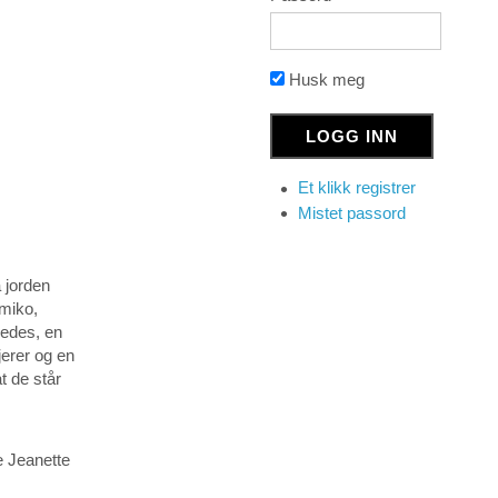
Husk meg
Et klikk registrer
Mistet passord
 jorden
umiko,
medes, en
jerer og en
t de står
 Jeanette