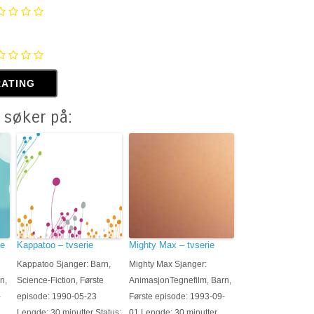
 søker på:
ie
Kappatoo – tvserie
Mighty Max – tvserie
Kappatoo Sjanger: Barn,
Mighty Max Sjanger:
n,
Science-Fiction, Første
AnimasjonTegnefilm, Barn,
-
episode: 1990-05-23
Første episode: 1993-09-
Lengde: 30 minutter Status:
01 Lengde: 30 minutter