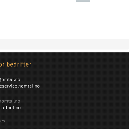
or bedrifter
@omtal.no
eservice@omtal.no
@omtal.no
altnet.no
ies