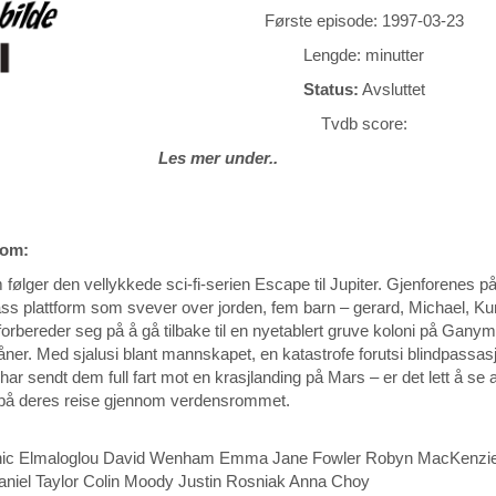
Første episode: 1997-03-23
Lengde:
minutter
Status:
Avsluttet
Tvdb score:
Les mer under..
 om:
følger den vellykkede sci-fi-serien Escape til Jupiter. Gjenforenes på
plass plattform som svever over jorden, fem barn – gerard, Michael, K
rbereder seg på å gå tilbake til en nyetablert gruve koloni på Gany
ner. Med sjalusi blant mannskapet, en katastrofe forutsi blindpassas
ar sendt dem full fart mot en krasjlanding på Mars – er det lett å se a
 på deres reise gjennom verdensrommet.
ic Elmaloglou David Wenham Emma Jane Fowler Robyn MacKenzie
aniel Taylor Colin Moody Justin Rosniak Anna Choy