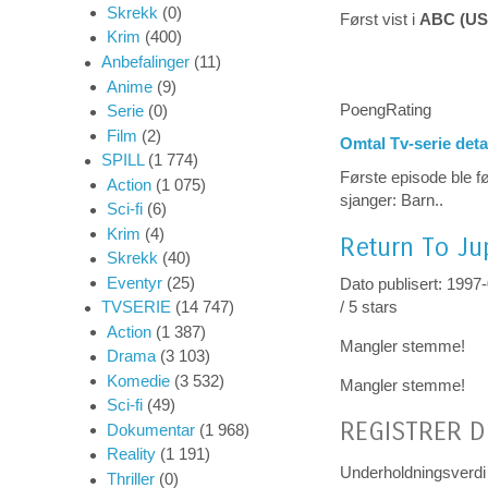
Skrekk
(0)
Først vist i
ABC (US
Krim
(400)
Anbefalinger
(11)
Anime
(9)
PoengRating
Serie
(0)
Film
(2)
Omtal Tv-serie deta
SPILL
(1 774)
Første episode ble f
Action
(1 075)
sjanger: Barn..
Sci-fi
(6)
Krim
(4)
Return To Jup
Skrekk
(40)
Eventyr
(25)
Dato publisert: 1997
/
5
stars
TVSERIE
(14 747)
Action
(1 387)
Mangler stemme!
Drama
(3 103)
Komedie
(3 532)
Mangler stemme!
Sci-fi
(49)
REGISTRER D
Dokumentar
(1 968)
Reality
(1 191)
Underholdningsverdi
Thriller
(0)