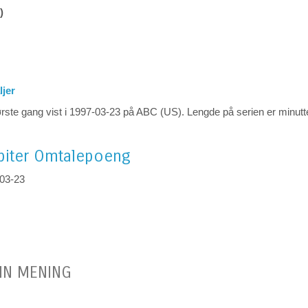
)
ljer
ørste gang vist i 1997-03-23 på ABC (US). Lengde på serien er minutt
iter
Omtalepoeng
-03-23
IN MENING