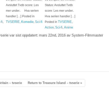
Avsluttet Tvdb score: Les
Status: Avsluttet Tvdb
mer under.. Hva serien
score: Les mer under..
handler […]
Posted in
Hva serien handler […]
-fi
TVSERIE
Komedie
Sci-fi
TVSERIE
,
,
,
Posted in
,
Action
Sci-fi
Anime
,
,
vserie
var sist oppdatert:
mars 22nd, 2016
av System-
Filmmaster
ritain – tvserie
Return to Treasure Island – tvserie »