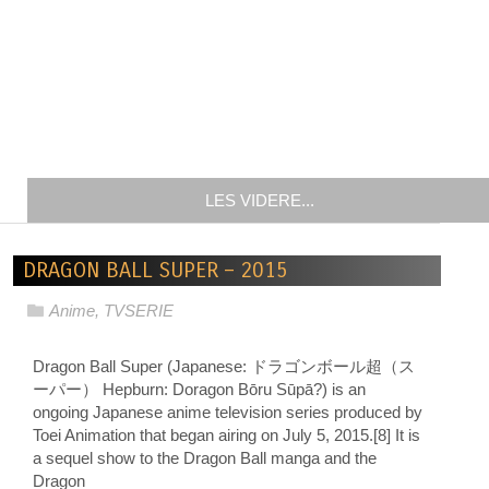
LES VIDERE...
DRAGON BALL SUPER – 2015
Anime
,
TVSERIE
Dragon Ball Super (Japanese: ドラゴンボール超（ス
ーパー） Hepburn: Doragon Bōru Sūpā?) is an
ongoing Japanese anime television series produced by
Toei Animation that began airing on July 5, 2015.[8] It is
a sequel show to the Dragon Ball manga and the
Dragon