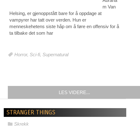
Abraha
m Van
Helsing, er gjenoppstått bare for å oppdage at
vampyrer har tatt over verden. Hun er
menneskehetens siste håp om å føre en offensiv for å
ta tilbake det som har
Horror
,
Sci-fi
,
Supernatural
LES VIDERE...
STRANGER THINGS
Skrekk