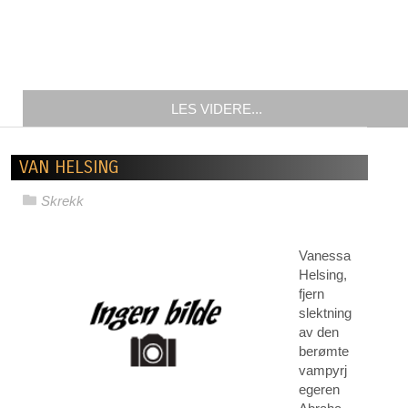
LES VIDERE...
VAN HELSING
Skrekk
Vanessa
Helsing,
fjern
slektning
av den
berømte
vampyrj
egeren