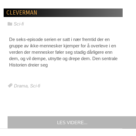
CLEVERMAN
Sci-fi
De seks-episode serien er satt i nær fremtid der en
gruppe av ikke-mennesker kjemper for å overleve i en
verden der mennesker føler seg stadig dårligere enn
dem, og vil dempe, utnytte og drepe dem. Den sentrale
Historien dreier seg
Drama
,
Sci-fi
LES VIDERE...