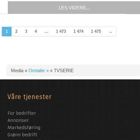
LES VIDERE...
1
2
3
4
…
1 473
1 474
1 475
→
Media »
Omtaler »
»
TVSERIE
Våre tjenester
For bedrifter
Annonser
Markedsføring
Grønn bedrift