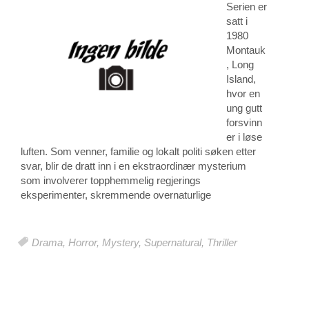
Serien er
satt i
1980
Montauk
, Long
Island,
hvor en
ung gutt
forsvinn
er i løse
luften. Som venner, familie og lokalt politi søken etter
svar, blir de dratt inn i en ekstraordinær mysterium
som involverer topphemmelig regjerings
eksperimenter, skremmende overnaturlige
Drama
,
Horror
,
Mystery
,
Supernatural
,
Thriller