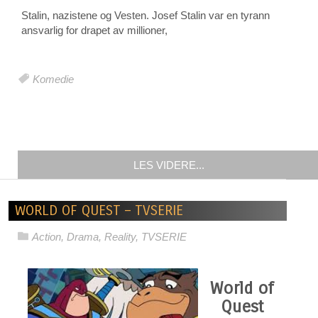
Stalin, nazistene og Vesten. Josef Stalin var en tyrann
ansvarlig for drapet av millioner,
Komedie
LES VIDERE...
WORLD OF QUEST – TVSERIE
Action
,
Drama
,
Reality
,
TVSERIE
World of
Quest