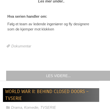
Les mer under..
Hva serien handler om:
Følg et team av ledende ingeniører og fly designere
som de kjemper mot klokken
Dokumentar
LES VIDERE...
WORLD WAR II: BEHIND CLOSED DOORS –
TVSERIE
Drama
,
Komedie
,
TVSERIE