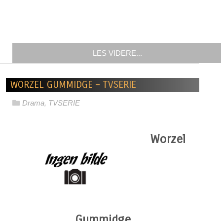
LES VIDERE...
WORZEL GUMMIDGE – TVSERIE
Drama
,
TVSERIE
Worzel
Gummidge