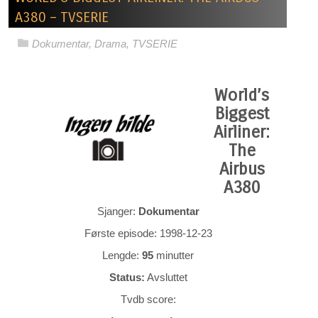
A380 – TVSERIE
Dokumentar
,
Drama
,
TVSERIE
World’s
Biggest
Airliner:
The
Airbus
A380
Sjanger:
Dokumentar
Første episode: 1998-12-23
Lengde:
95
minutter
Status:
Avsluttet
Tvdb score: