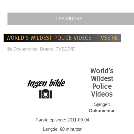
LES VIDERE...
WORLD’S WILDEST POLICE VIDEOS – TVSERIE
Dokumentar
,
Drama
,
TVSERIE
World’s
Wildest
Police
Videos
Sjanger:
Dokumentar
Første episode: 2011-09-04
Lengde:
60
minutter