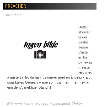
PREACHER
Drama
Dette
showet
følger
pastor
Jesse
Custer,
en liten
by Texas
minister i
ferd med
å miste sin tro da han fusjonerer med en åndelig kraft
som kalles Genesis – noe som gjør ham mer mektig
enn den Allmektige. Stand til
Drama
,
Horror
,
Mystery
,
Supernatural
,
Thriller