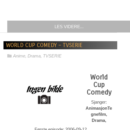
LES VIDERE...
WORLD CUP COMEDY – TVSERIE
Anime
,
Drama
,
TVSERIE
World
Cup
Comedy
Sjanger:
AnimasjonTe
gnefilm,
Drama,
Første episode: 2006-09-12