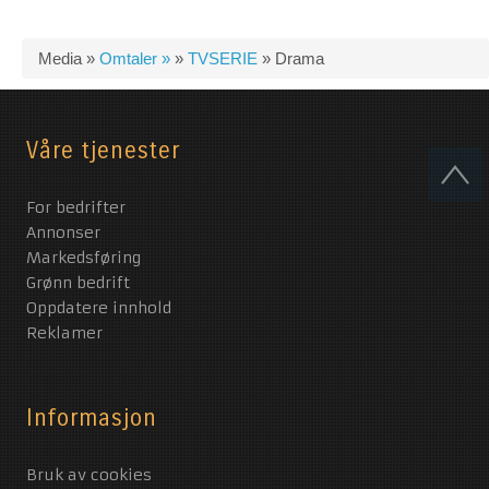
Media »
Omtaler »
»
TVSERIE
»
Drama
Våre tjenester
For bedrifter
Annonser
Markedsføring
Grønn bedrift
Oppdatere innhold
Reklamer
Informasjon
Bruk av cookies