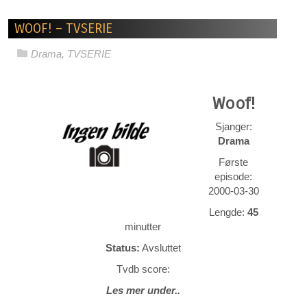
WOOF! – TVSERIE
Drama
,
TVSERIE
Woof!
Sjanger:
Drama
Første
episode:
2000-03-30
Lengde:
45
minutter
Status:
Avsluttet
Tvdb score:
Les mer under..