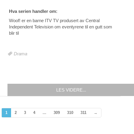
Hva serien handler om:
Woof! er en barne ITV TV produsert av Central
Independent Television om eventyrene til en gutt som
blir til
Drama
LES VIDERE...
1
2
3
4
…
309
310
311
→