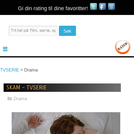
Gi din rating til dine favoritter!
TVSERIE
>
Drama
SKAM – TVSERIE
Drama