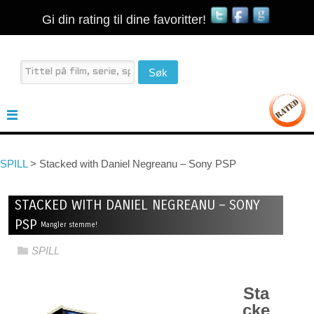
Gi din rating til dine favoritter!
SPILL
>
Stacked with Daniel Negreanu – Sony PSP
STACKED WITH DANIEL NEGREANU – SONY
PSP
Mangler stemme!
SPILL
Sta
cke