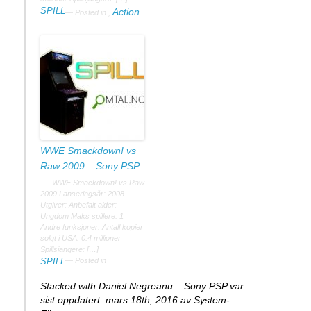
SPILL
Action
Posted in
,
WWE Smackdown! vs
Raw 2009 – Sony PSP
WWE Smackdown! vs Raw
2009 Lanseringsår: 2008
Utgiver: Anbefalt alder:
Ungdom Maks spillere: 1
Andre funksjoner: Antall kopier
solgt i USA: 0.4 millioner
Spillsjangere: […]
SPILL
Posted in
Stacked with Daniel Negreanu – Sony PSP
var
sist oppdatert:
mars 18th, 2016
av System-