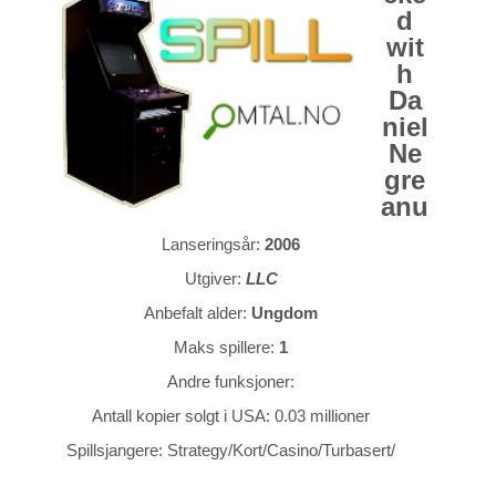
d
wit
h
Da
niel
Ne
gre
anu
Lanseringsår:
2006
Utgiver:
LLC
Anbefalt alder:
Ungdom
Maks spillere:
1
Andre funksjoner:
Antall kopier solgt i USA: 0.03 millioner
Spillsjangere: Strategy/Kort/Casino/Turbasert/