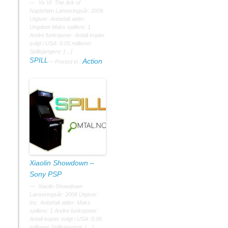
Ys VI: The Ark of
Napishtim Lanseringsår: 2006
Utgiver: Anbefalt alder:
Ungdom Maks spillere: 1
Andre funksjoner: Antall kopier
solgt i USA: 0.05 millioner
Spillsjangere: […]
SPILL
Action
Posted in
,
Xiaolin Showdown –
Sony PSP
Xiaolin Showdown
Lanseringsår: 2006 Utgiver:
Inc. Anbefalt alder: Maks
spillere: 1 Andre funksjoner:
Antall kopier solgt i USA: 0.06
millioner Spillsjangere: […]