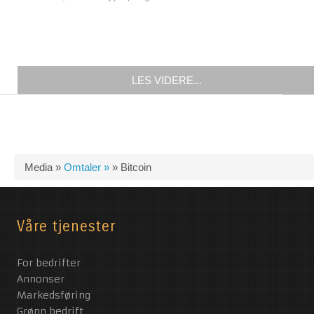
LES VIDERE...
Media »
Omtaler »
»
Bitcoin
Våre tjenester
For bedrifter
Annonser
Markedsføring
Grønn bedrift