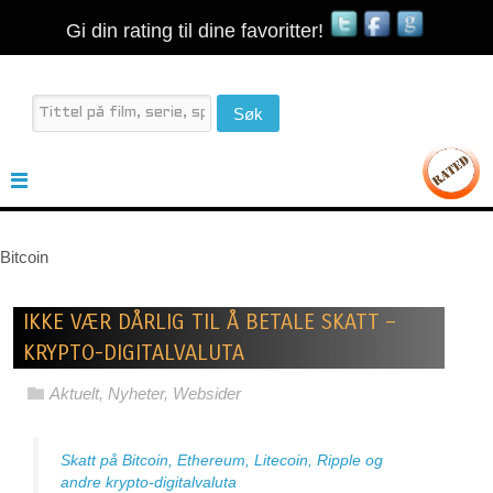
Gi din rating til dine favoritter!
Bitcoin
IKKE VÆR DÅRLIG TIL Å BETALE SKATT –
KRYPTO-DIGITALVALUTA
Aktuelt
,
Nyheter
,
Websider
Skatt på Bitcoin, Ethereum, Litecoin, Ripple og
andre krypto-digitalvaluta